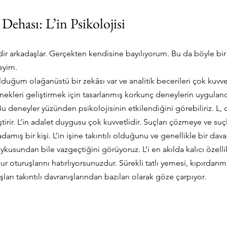
ehası: L’in Psikolojisi
ir arkadaşlar. Gerçekten kendisine bayılıyorum. Bu da böyle bir 
eyim.
duğum olağanüstü bir zekâsı var ve analitik becerileri çok kuvvetl
nekleri geliştirmek için tasarlanmış korkunç deneylerin uyguland
deneyler yüzünden psikolojisinin etkilendiğini görebiliriz. L, ol
irir. L’in adalet duygusu çok kuvvetlidir. Suçları çözmeye ve suçl
amış bir kişi. L’in işine takıntılı olduğunu ve genellikle bir dav
kusundan bile vazgeçtiğini görüyoruz. L’i en akılda kalıcı özelli
 oturuşlarını hatırlıyorsunuzdur. Sürekli tatlı yemesi, kıpırdanm
arı takıntılı davranışlarından bazıları olarak göze çarpıyor.