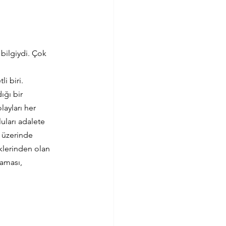
bilgiydi. Çok 
i biri. 
ığı bir 
ayları her 
uları adalete 
a üzerinde 
klerinden olan 
aması, 