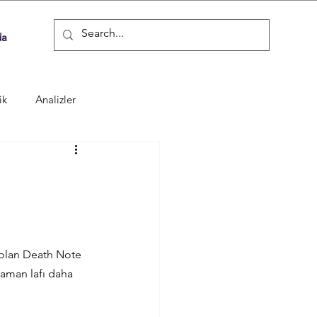
da
ik
Analizler
 olan Death Note 
aman lafı daha 