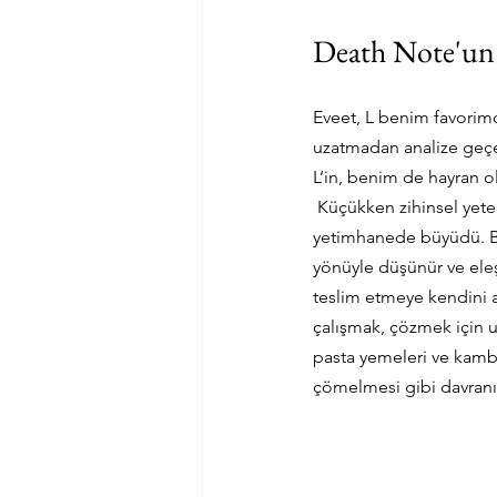
Death Note'un D
Eveet, L benim favorimd
uzatmadan analize geç
L’in, benim de hayran ol
 Küçükken zihinsel yete
yetimhanede büyüdü. Bu 
yönüyle düşünür ve eleşt
teslim etmeye kendini ad
çalışmak, çözmek için uy
pasta yemeleri ve kambur
çömelmesi gibi davranışl