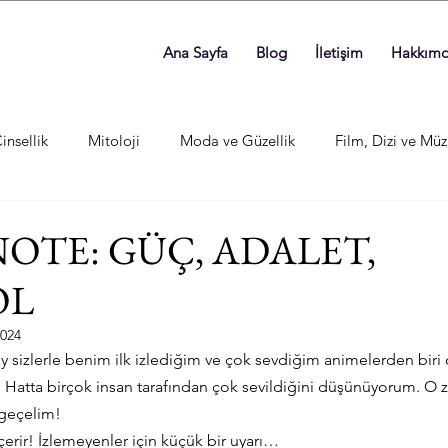
Ana Sayfa
Blog
İletişim
Hakkım
insellik
Mitoloji
Moda ve Güzellik
Film, Dizi ve Müz
OTE: GÜÇ, ADALET,
OL
2024
ay sizlerle benim ilk izlediğim ve çok sevdiğim animelerden biri
Hatta birçok insan tarafından çok sevildiğini düşünüyorum. O z
 geçelim!
içerir! İzlemeyenler için küçük bir uyarı…