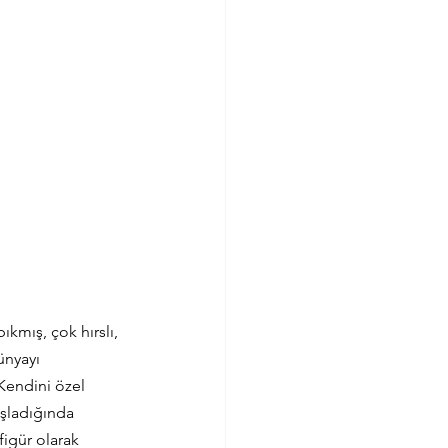
kmış, çok hırslı, 
ünyayı 
Kendini özel 
aşladığında 
figür olarak 