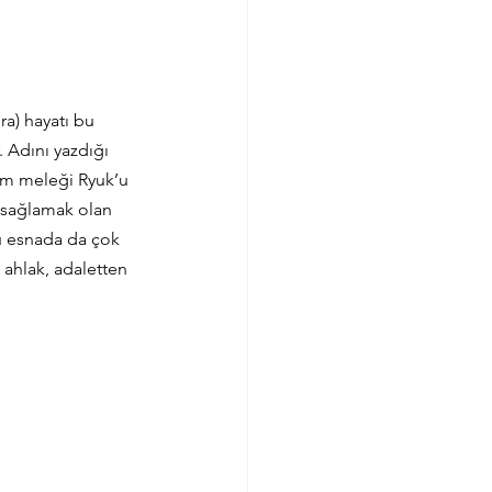
ra) hayatı bu 
. Adını yazdığı 
lüm meleği Ryuk’u 
 sağlamak olan 
Bu esnada da çok 
 ahlak, adaletten 