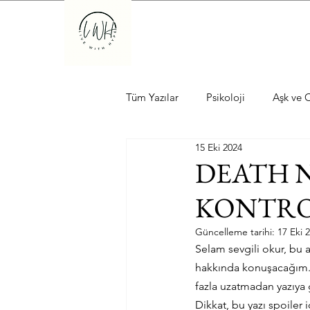
Tüm Yazılar
Psikoloji
Aşk ve C
15 Eki 2024
DEATH N
KONTR
Güncelleme tarihi:
17 Eki 
Selam sevgili okur, bu 
hakkında konuşacağım. 
fazla uzatmadan yazıya
Dikkat, bu yazı spoiler 