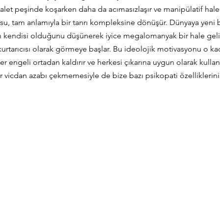
alet peşinde koşarken daha da acımasızlaşır ve manipülatif hale 
su, tam anlamıyla bir tanrı kompleksine dönüşür. Dünyaya yeni b
in kendisi olduğunu düşünerek iyice megalomanyak bir hale gelir
kurtarıcısı olarak görmeye başlar. Bu ideolojik motivasyonu o kad
 engeli ortadan kaldırır ve herkesi çıkarına uygun olarak kullanır
bir vicdan azabı çekmemesiyle de bize bazı psikopati özelliklerini