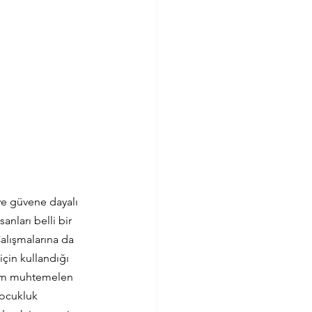
 ve güvene dayalı 
anları belli bir 
alışmalarına da 
çin kullandığı 
urum muhtemelen 
çocukluk 