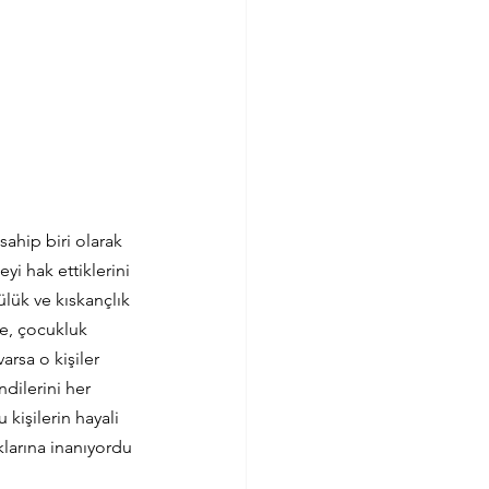
ahip biri olarak 
i hak ettiklerini 
lük ve kıskançlık 
le, çocukluk 
arsa o kişiler 
ndilerini her 
 kişilerin hayali 
klarına inanıyordu 