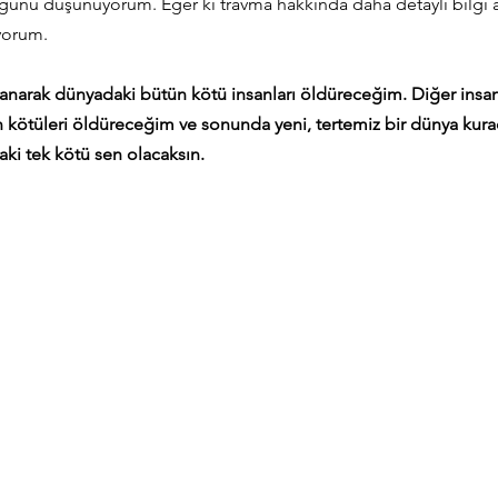
ğunu düşünüyorum. Eğer ki travma hakkında daha detaylı bilgi a
ıyorum.
lanarak dünyadaki bütün kötü insanları öldüreceğim. Diğer insan
n kötüleri öldüreceğim ve sonunda yeni, tertemiz bir dünya kur
aki tek kötü sen olacaksın.