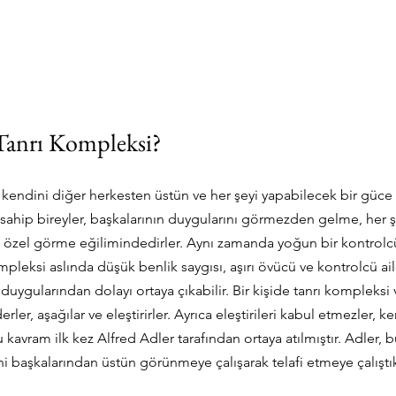
Tanrı Kompleksi?
 kendini diğer herkesten üstün ve her şeyi yapabilecek bir güce s
sahip bireyler, başkalarının duygularını görmezden gelme, her şey
 özel görme eğilimindedirler. Aynı zamanda yoğun bir kontrolcü
mpleksi aslında düşük benlik saygısı, aşırı övücü ve kontrolcü ai
duygularından dolayı ortaya çıkabilir. Bir kişide tanrı kompleksi v
ler, aşağılar ve eleştirirler. Ayrıca eleştirileri kabul etmezler, ke
kavram ilk kez Alfred Adler tarafından ortaya atılmıştır. Adler, bu
ni başkalarından üstün görünmeye çalışarak telafi etmeye çalıştı