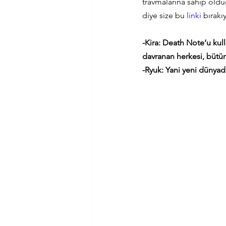
travmalarına sahip oldu
diye size bu 
linki
 bırak
-Kira: Death Note‘u kul
davranan herkesi, bütü
-Ryuk: Yani yeni dünyad