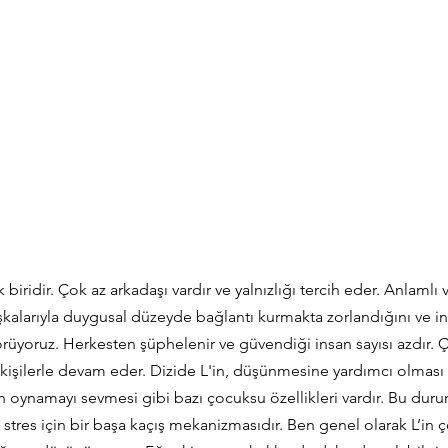
biridir. Çok az arkadaşı vardır ve yalnızlığı tercih eder. Anlamlı
Başkalarıyla duygusal düzeyde bağlantı kurmakta zorlandığını ve ins
yoruz. Herkesten şüphelenir ve güvendiği insan sayısı azdır. Ç
kişilerle devam eder. Dizide L'in, düşünmesine yardımcı olması i
un oynamayı sevmesi gibi bazı çocuksu özellikleri vardır. Bu d
 stres için bir başa kaçış mekanizmasıdır. Ben genel olarak L’in 