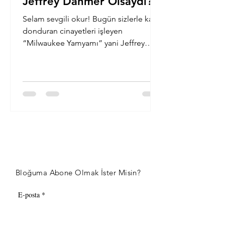
Jeffrey Dahmer Olsaydı?
Selam sevgili okur! Bugün sizlerle kan
donduran cinayetleri işleyen
“Milwaukee Yamyamı” yani Jeffrey
Dahmer üzerine konuşacağım. Tabii...
Bloğuma Abone Olmak İster Misin?
E-posta
Abone Ol