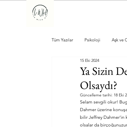
Tüm Yazılar
Psikoloji
Aşk ve C
15 Eki 2024
Ya Sizin 
Olsaydı?
Güncelleme tarihi:
18 Eki 
Selam sevgili okur! Bug
Dahmer üzerine konuşaca
bilir Jeffrey Dahmer'in 
olsalar da birçoğunuzu