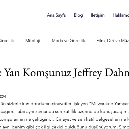
Ana Sayfa
Blog
İletişim
Hakkım
insellik
Mitoloji
Moda ve Güzellik
Film, Dizi ve Müz
De Yan Komşunuz Jeffrey Dah
2024
ün sizlerle kan donduran cinayetleri işleyen “Milwaukee Yamyam
ğım. Tabii aynı zamanda seri katillik üzerine de konuşacağım. D
komşularının ne çektiğini… Cinayet ve seri katil belgeselleri ne
n aynı benim gibi çok ilgi çekici bulduğunu düşünüyorum. Şimdi