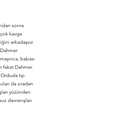
ından sonra 
 çok kavga 
ğini arkadaşsız 
. Dahmer 
amayınca, babası 
or fakat Dahmer 
. Orduda tıp 
cuları da oradan 
şları yüzünden 
uz davranışları 