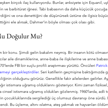
ken birçok ilaç kullanıyordu. Bunlar, anksiyete için Equanil, uy
rfin ve barbitürat iğnesi. Tabi babasının da daha küçücük çocuğa 
rdiğini ve ona denettiğini de düşünürsek üstüne de ilgisiz büy
ettiğini ele alırsak, Dahmer’in böyle olması çok olası gibi.
Mu Doğulur Mu?
lan bir konu. Şimdi gelin bakalım neymiş. Bir insanın kötü olması
acılar aile dinamiklerine, anne-baba ile ilişkilerine ve anne babası
970’lerde FBI bir suçlu profili araştırması yürüttü. Öncüleri 
Patrick
lemeyi gerçekleştirdiler
. Seri katillerin geçmişine baktığımızda
kliğinin olduğunu görürüz. Genellikle fakir ailelerden gelirler. 
ğır istismara uğramış olduklarını gösteriyor. Kimi zaman fiziksel
 cinsel istismara uğramış oldukları gözlenmiş. 1960’larda, adli t
rin çocukluklarında sergilediği üç olumsuz davranışı öne sürdü. 
dendi. Bu üçleme, altını ıslatma, ateş yakmak ve hayvanları öldür