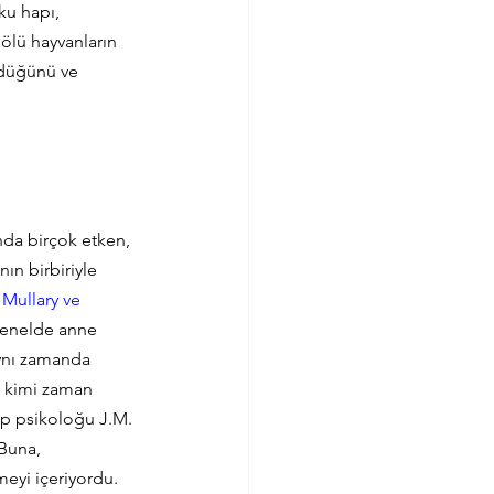
ku hapı, 
ölü hayvanların 
üdüğünü ve 
nda birçok etken, 
nın birbiriyle 
 Mullary ve 
 genelde anne 
Aynı zamanda 
, kimi zaman 
ıp psikoloğu J.M. 
Buna, 
meyi içeriyordu. 