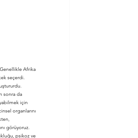
Genellikle Afrika 
ek seçerdi. 
yuştururdu. 
n sonra da 
yabilmek için 
insel organlarını 
ten, 
ını görüyoruz. 
kluğu, psikoz ve 