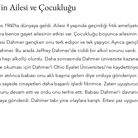
'in Ailesi ve Çocukluğu
 1960’ta dünyaya geldi. Ailesi 4 yaşında geçirdiği fıtık ameliyat
ma bence gayet ailesinin etkisi var. Çocukluğu boyunca ailesinin
esi Dahmer gençken onu terk ediyor ve tek yaşıyor. Ayrıca gençli
ahmer. Bu arada Jeffrey Dahmer’de ciddi bir alkol sorunu vardı
da hep alkollü olurdu. Daha sonrasında Dahmer üniversite kazan
 ve okuması için Dahmer’i Ohio Eyalet Üniversitesi’ne kaydettiriy
an atılınca babası onu aklı başına gelsin diye orduya gönderiyor
u sayede cinayetleri daha başarılı işledi fikrimce. Zaten uyuşturu
orunu devam etti ve ordu onu terhis etti. Babası Dahmer’i davranı
 gönderdi. Dahmer tabi yine olaylara karıştı. Ertesi yaz uyguns