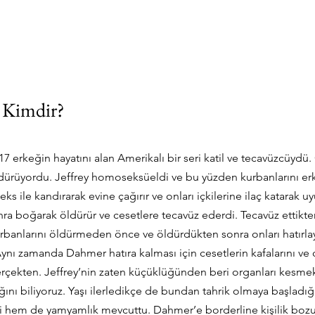
 Kimdir?
7 erkeğin hayatını alan Amerikalı bir seri katil ve tecavüzcüydü. 
ldürüyordu. Jeffrey homoseksüeldi ve bu yüzden kurbanlarını erk
ks ile kandırarak evine çağırır ve onları içkilerine ilaç katarak u
nra boğarak öldürür ve cesetlere tecavüz ederdi. Tecavüz ettikte
rbanlarını öldürmeden önce ve öldürdükten sonra onları hatırla
Aynı zamanda Dahmer hatıra kalması için cesetlerin kafalarını ve c
rçekten. Jeffrey’nin zaten küçüklüğünden beri organları kesmek
ğını biliyoruz. Yaşı ilerledikçe de bundan tahrik olmaya başladığ
li hem de yamyamlık mevcuttu. Dahmer’e borderline kişilik bozu