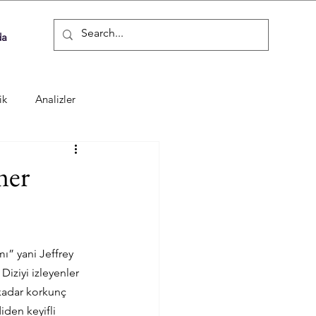
da
ik
Analizler
mer
ı” yani Jeffrey 
iziyi izleyenler 
 kadar korkunç 
den keyifli 