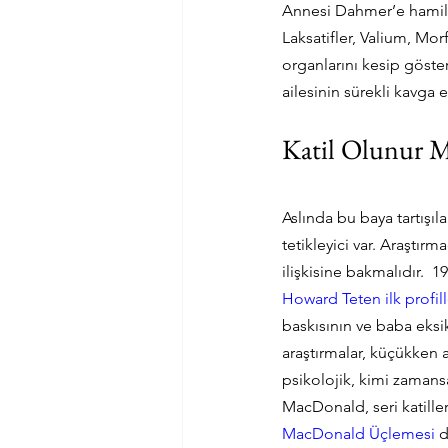
Annesi Dahmer’e hamiley
Laksatifler, Valium, Mo
organlarını kesip göste
ailesinin sürekli kavga 
Katil Olunur 
Aslında bu baya tartışı
tetikleyici var. Araştırm
ilişkisine bakmalıdır.  1
Howard Teten ilk profil
baskısının ve baba eksi
araştırmalar, küçükken a
psikolojik, kimi zamansa
MacDonald, seri katille
MacDonald Üçlemesi
 